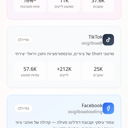
~16%
11K
37.6K
עוקבים
ממוצע לייקים
אחוז מעורבות
TikTok
צפייה
@osigilboa
סרטוני Short של ציורים, טרנספורמציות ותוכן ויראלי יצירתי
57.6K
212K+
25K
עוקבים
לייקים
צפיות ממוצע
Facebook
צפייה
osigilboadoodling
עמוד עיסקי וקבוצת דודלינג פעילה — קהילה של אוהבי ציור