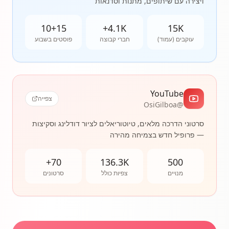
ויצירה עם שיתופים, מתנות וסדנאות
10+15
4.1K+
15K
עוקבים (עמוד)
חברי קבוצה
פוסטים בשבוע
YouTube
צפייה
@OsiGilboa
סרטוני הדרכה מלאים, טיוטוריאלים לציור דודלינג וסקיצות
— פרופיל חדש בצמיחה מהירה
70+
136.3K
500
מנויים
צפיות כולל
סרטונים