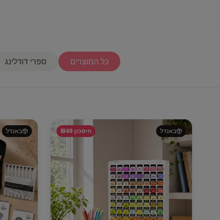
כל המוצרים
ספרי דודלינג
באנדל
חיסכון ₪
49
באנדל