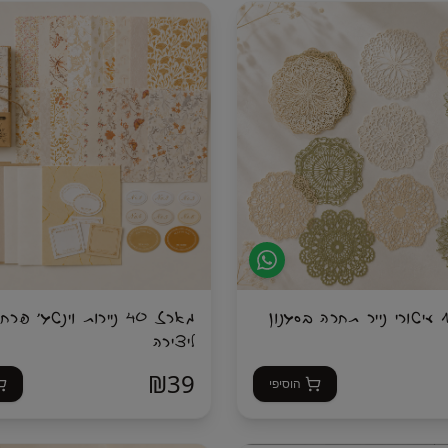
מעמד לבן ל־120 טושים – לאחסון מסודר, נוח ונגיש
✨ יוצרת אפקט מרהיב של צבעים זוהרים
דדיים: צד אחד בעל ראש צ׳יזל רחב
✨ מעניקה חוויית יצירה רגועה, מהנה ו
טחים גדולים, והצד השני בעל ראש דק
השראה
פשרת לפתוח את הספר, לבחור ציור,
ים ולצבוע מיד — בלי לחפש בכל פעם
 לעצמך או לכל מי שאוהבת לצייר,
מארז 10 עיטורי נייר תחרה בסגנון
מארז 40 ניירות וינטג׳ פרח
ליצירה
₪
39
הוסיפי