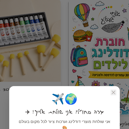
ערכת 
🌍✈️
ספוג ו־12 צבעים
גרה בחו"ל? אני שולחת אלייך! ✈️
אני שולחת מוצרי דודלינג וערכות ציור לכל מקום בעולם
ינג לילדים
🎨