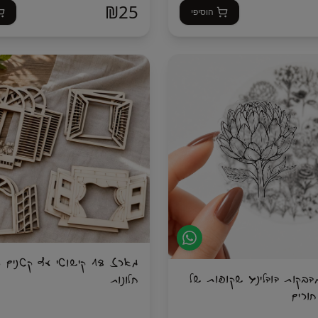
₪
25
הוסיפי
מארז 18 קישוטי עץ קטני
 50 מדבקות דודלינג שקופות של
חלונות
ורים