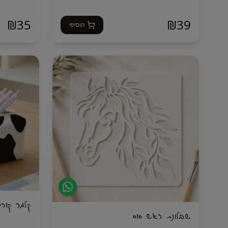
₪
35
₪
39
הוסיפי
קלמר קור
שבלונת ראש סוס