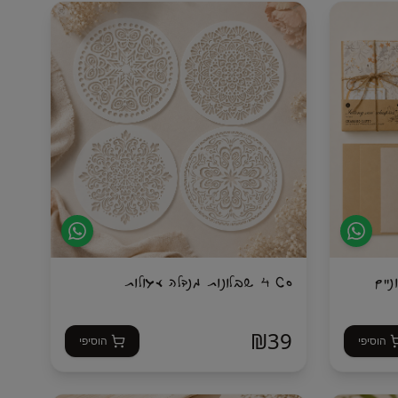
הדודלינג ובין אם את כבר מאיירת ומחפשת את
 על רקע
החומרים הטובים ביותר שיש – ערכת ה-BASIC
תעניק לך חופש יצירתי מוחלט, רוגע והנאה ללא
פשרות.
מלאת
וניים
סט 4 שבלונות מנדלה עגולות
₪
39
הוסיפי
הוסיפי