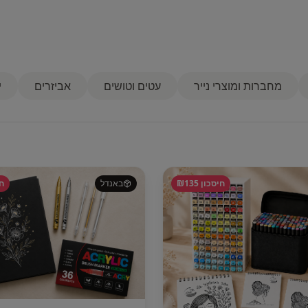
מחברות ומוצרי נייר
עטים וטושים
אביזרים
י
חיסכון ₪
135
באנדל
חי