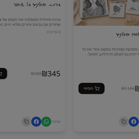
ערכת דודלינג על שחור
ערכה מיוחדת המשלבת את הקסם של ציו
שחורים עם צבעים זוהרים ומלאי חיים. זו
מושלמת לכל מי שאוהבת דודלינג, איור וי
4
פריטים
יו דודלינג
 ומפנקת שמרכזת במקום אחד את כל
 להיכנס לעולם הדודלינג, לתרגל,
ה למתחילות וגם למי שכבר מציירת
🤍 שלושה עטי ג'ל בגווני לבן, כסף וזהב
₪
345
₪
386
 את אוסף חומרי היצירה שלה. תוכלו
ם חדשים, להתנסות בציורים מתוך
ות ממבחר גדול של צבעים וכלי ציור
🎨 סט של 36 טושים אקריליים בעלי
₪
1184
הוסיפי
צבעים עשירים ומלאי חיים המתאימים במ
 שלי – ספר ספירלה גדול עם ציורים,
✨ שני טושי אקריליק מטאליים בגווני זהב
בעלי חוד מברשת – להדגשות, נגיעות זוהר
דלינג מרובעות – לתרגול, ליצירה
אפקטים מיוחדים שיבליטו את הציור על 
שתפי:
סט עטים מקצועיים של Ohuhu במספר עוביים –
 דקים, פרטים קטנים, הצללות וקווים
מארז של 120 טושים אלכוהוליים דו־צדדיים במבחר
✨ מושלמת לדודלינג, איור בוטני, מנדלות