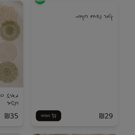
קלמר נשחם רוקדות
הטושים דו־צ
לצביעה של ש
זו ערכה שמא
מארז מושלם למי שאוהבת לעבוד עם מגוון גדול של
להוסיף פטרנ
שימו לב: טושים אלכוהוליים עלולים לחדור דרך נייר
מתנה מושלמת
דק, ולכן מומלץ לעבוד על נייר מתאים או להניח דף
לצבוע וליצור.
מתאים לטושים אלכוהוליים שעדיף לאחסן בצורה
וינטג׳
גובה 33 ס"מ רוחב 17 עומק 13.5
₪
35
₪
29
הוסיפי