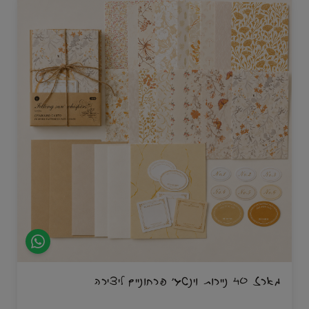
מארז 40 ניירות וינטג׳ פרחוניים ליצירה