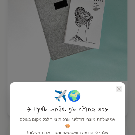
נרתיק נשיאה למחברת
🌍✈️
₪
49
גרה בחו"ל? אני שולחת אלייך! ✈️
אני שולחת מוצרי דודלינג וערכות ציור לכל מקום בעולם
🎨
הכי נמכר
שלחי לי הודעה בוואטסאפ ונסדר את המשלוח!