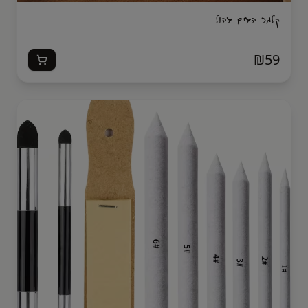
קלמר דגים גדול
₪
59