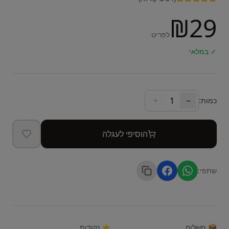
₪
29
לפריט
✓ במלאי
+
1
−
כמות:
הוסיפי לעגלה
שתפי:
📦 משלוח
⭐ נקודות