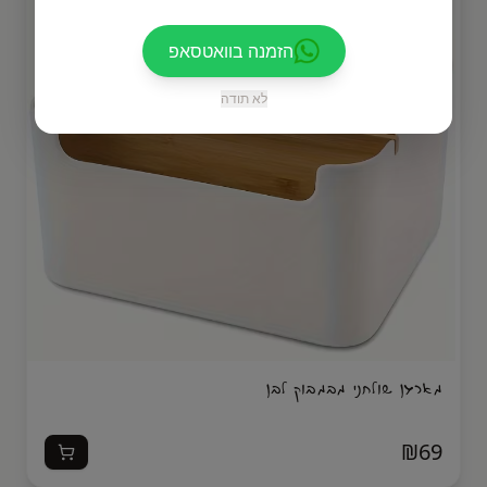
הזמנה בוואטסאפ
לא תודה
מארגן שולחני מבמבוק לבן
₪
69