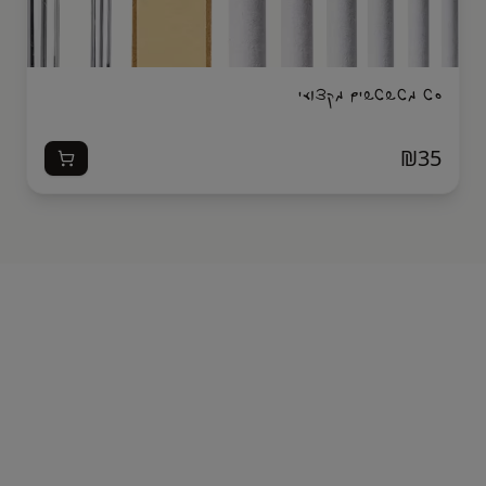
סט מטשטשים מקצועי
₪
35