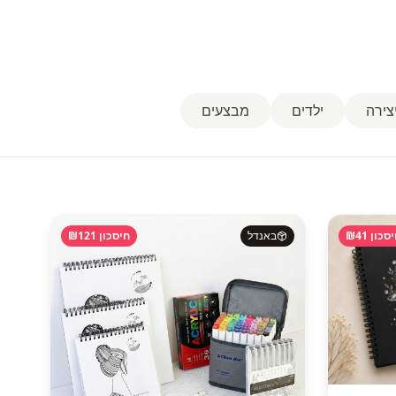
צירה
ילדים
מבצעים
סכון ₪
41
באנדל
חיסכון ₪
121