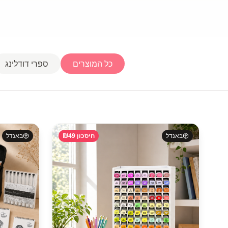
כל המוצרים
ספרי דודלינג
באנדל
חיסכון ₪
49
באנדל