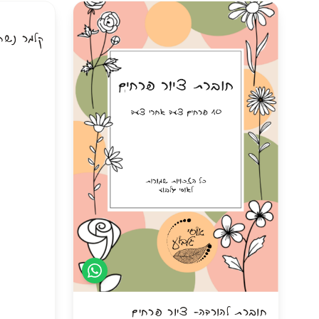
קלמר נשח
הטושים דו־צ
לצביעה של ש
זו ערכה שמא
מארז מושלם למי שאוהבת לעבוד עם מגוון גדול של
להוסיף פטרנ
שימו לב: טושים אלכוהוליים עלולים לחדור דרך נייר
מתנה מושלמת
דק, ולכן מומלץ לעבוד על נייר מתאים או להניח דף
לצבוע וליצור.
מתאים לטושים אלכוהוליים שעדיף לאחסן בצורה
גובה 33 ס"מ רוחב 17 עומק 13.5
חוברת להורדה- ציור פרחים