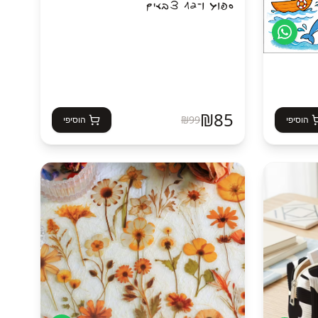
ספוג ו־12 צבעים
₪
85
₪
99
הוסיפי
הוסיפי