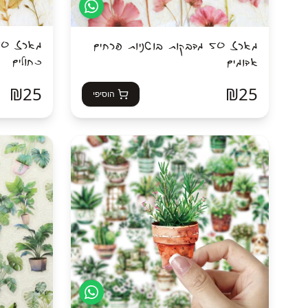
מארז 50 מדבקות בוטניות פרחים
כחולים
אדומים
₪
25
₪
25
הוסיפי