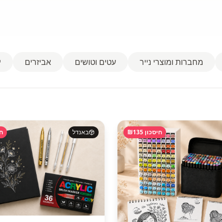
מחברות ומוצרי נייר
עטים וטושים
אביזרים
י
חיסכון ₪
135
באנדל
חי