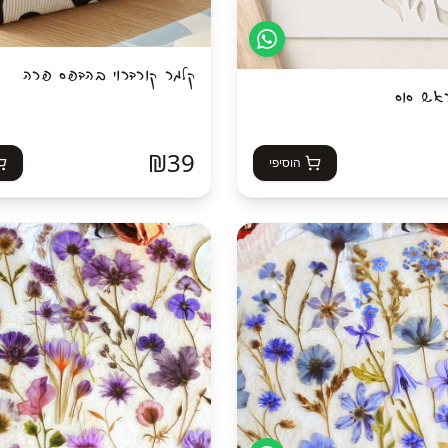
קלמר קורדרוי בהדפס פרה
אש סוס
₪
39
הוסיפי