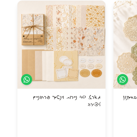
הדודלינג ובין אם את כבר מאיירת ומחפשת את
 על רקע
החומרים הטובים ביותר שיש – ערכת ה-BASIC
תעניק לך חופש יצירתי מוחלט, רוגע והנאה ללא
פשרות.
מלאת
ה בסגנון
מארז 40 ניירות וינטג׳ פרחוניים
ליצירה