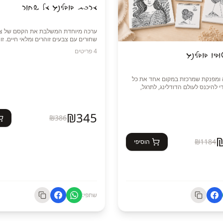
ערכת דודלינג על שחור
ערכה מיוחדת המשלבת את הקסם של ציו
שחורים עם צבעים זוהרים ומלאי חיים. זו
מושלמת לכל מי שאוהבת דודלינג, איור וי
4
פריטים
יו דודלינג
 ומפנקת שמרכזת במקום אחד את כל
 להיכנס לעולם הדודלינג, לתרגל,
ה למתחילות וגם למי שכבר מציירת
🤍 שלושה עטי ג'ל בגווני לבן, כסף וזהב
₪
345
₪
386
 את אוסף חומרי היצירה שלה. תוכלו
ם חדשים, להתנסות בציורים מתוך
ות ממבחר גדול של צבעים וכלי ציור
🎨 סט של 36 טושים אקריליים בעלי
₪
1184
הוסיפי
צבעים עשירים ומלאי חיים המתאימים במ
 שלי – ספר ספירלה גדול עם ציורים,
✨ שני טושי אקריליק מטאליים בגווני זהב
בעלי חוד מברשת – להדגשות, נגיעות זוהר
דלינג מרובעות – לתרגול, ליצירה
אפקטים מיוחדים שיבליטו את הציור על 
שתפי:
סט עטים מקצועיים של Ohuhu במספר עוביים –
 דקים, פרטים קטנים, הצללות וקווים
מארז של 120 טושים אלכוהוליים דו־צדדיים במבחר
✨ מושלמת לדודלינג, איור בוטני, מנדלות