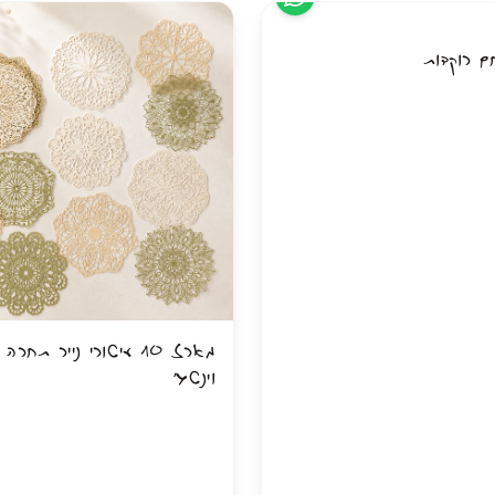
מעמד לבן ל־120 טושים – לאחסון מסודר, נוח ונגיש
✨ יוצרת אפקט מרהיב של צבעים זוהרים
ם רוקדות
דדיים: צד אחד בעל ראש צ׳יזל רחב
✨ מעניקה חוויית יצירה רגועה, מהנה ו
טחים גדולים, והצד השני בעל ראש דק
השראה
פשרת לפתוח את הספר, לבחור ציור,
ים ולצבוע מיד — בלי לחפש בכל פעם
 לעצמך או לכל מי שאוהבת לצייר,
מארז 10 עיטורי נייר תחר
וינטג׳