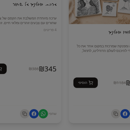
ערכת דודלינג על שחור
ערכה מיוחדת המשלבת את הקסם של ציו
שחורים עם צבעים זוהרים ומלאי חיים. זו
מושלמת לכל מי שאוהבת דודלינג, איור וי
4
פריטים
יו דודלינג
 ומפנקת שמרכזת במקום אחד את כל
 להיכנס לעולם הדודלינג, לתרגל,
ה למתחילות וגם למי שכבר מציירת
🤍 שלושה עטי ג'ל בגווני לבן, כסף וזהב
₪
345
₪
386
 את אוסף חומרי היצירה שלה. תוכלו
ם חדשים, להתנסות בציורים מתוך
ות ממבחר גדול של צבעים וכלי ציור
🎨 סט של 36 טושים אקריליים בעלי
₪
1184
הוסיפי
צבעים עשירים ומלאי חיים המתאימים במ
 שלי – ספר ספירלה גדול עם ציורים,
✨ שני טושי אקריליק מטאליים בגווני זהב
בעלי חוד מברשת – להדגשות, נגיעות זוהר
דלינג מרובעות – לתרגול, ליצירה
אפקטים מיוחדים שיבליטו את הציור על 
שתפי:
סט עטים מקצועיים של Ohuhu במספר עוביים –
 דקים, פרטים קטנים, הצללות וקווים
מארז של 120 טושים אלכוהוליים דו־צדדיים במבחר
✨ מושלמת לדודלינג, איור בוטני, מנדלות