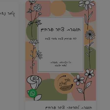
קלמר נשח
הטושים דו־צ
לצביעה של ש
זו ערכה שמא
מארז מושלם למי שאוהבת לעבוד עם מגוון גדול של
להוסיף פטרנ
שימו לב: טושים אלכוהוליים עלולים לחדור דרך נייר
מתנה מושלמת
דק, ולכן מומלץ לעבוד על נייר מתאים או להניח דף
לצבוע וליצור.
מתאים לטושים אלכוהוליים שעדיף לאחסן בצורה
גובה 33 ס"מ רוחב 17 עומק 13.5
חוברת להורדה- ציור פרחים