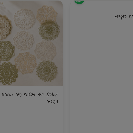
מעמד לבן ל־120 טושים – לאחסון מסודר, נוח ונגיש
✨ יוצרת אפקט מרהיב של צבעים זוהרים
ם רוקדות
דדיים: צד אחד בעל ראש צ׳יזל רחב
✨ מעניקה חוויית יצירה רגועה, מהנה ו
טחים גדולים, והצד השני בעל ראש דק
השראה
פשרת לפתוח את הספר, לבחור ציור,
ים ולצבוע מיד — בלי לחפש בכל פעם
 לעצמך או לכל מי שאוהבת לצייר,
מארז 10 עיטורי נייר תחר
וינטג׳