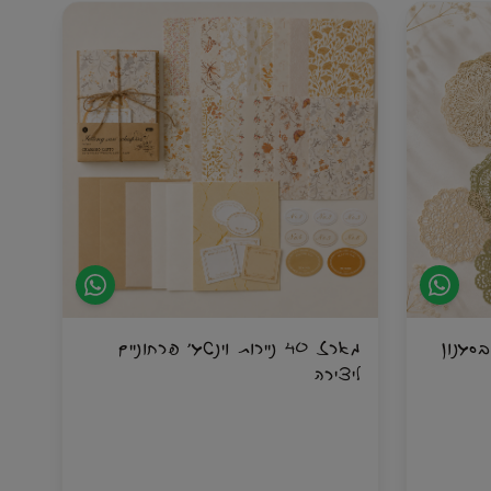
הדודלינג ובין אם את כבר מאיירת ומחפשת את
 על רקע
החומרים הטובים ביותר שיש – ערכת ה-BASIC
תעניק לך חופש יצירתי מוחלט, רוגע והנאה ללא
פשרות.
מלאת
ה בסגנון
מארז 40 ניירות וינטג׳ פרחוניים
ליצירה