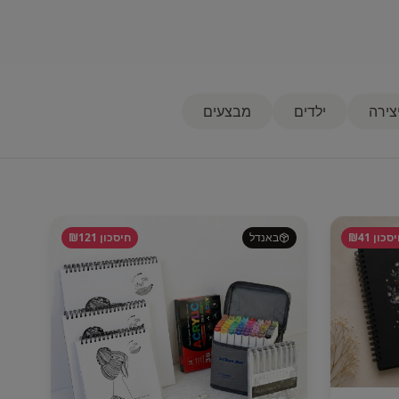
צירה
ילדים
מבצעים
סכון ₪
41
באנדל
חיסכון ₪
121