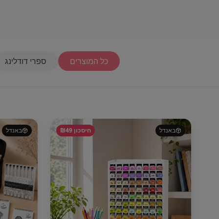
כל המוצרים
ספרי דודלינג
באנדל
חיסכון ₪
49
באנדל