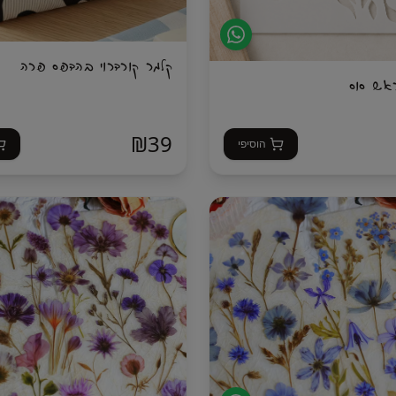
קלמר קורדרוי בהדפס פרה
אש סוס
₪
39
הוסיפי