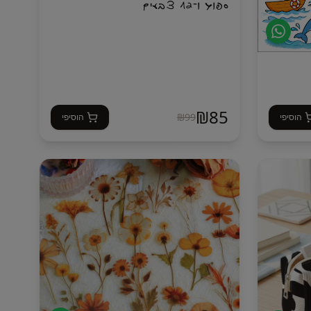
ספוג ו־12 צבעים
₪
85
₪
99
הוסיפי
הוסיפי