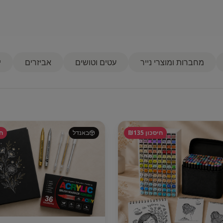
מחברות ומוצרי נייר
עטים וטושים
אביזרים
י
חיסכון ₪
135
באנדל
חי